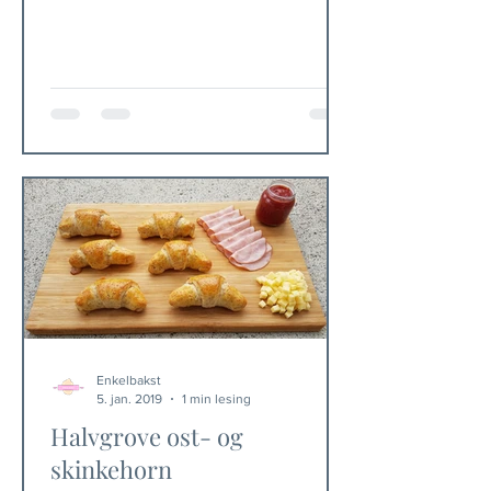
eller som...
Enkelbakst
5. jan. 2019
1 min lesing
Halvgrove ost- og
skinkehorn