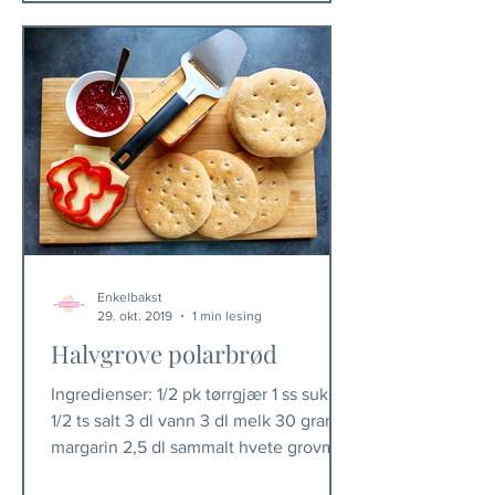
Enkelbakst
29. okt. 2019
1 min lesing
Halvgrove polarbrød
Ingredienser: 1/2 pk tørrgjær 1 ss sukker
1/2 ts salt 3 dl vann 3 dl melk 30 gram
margarin 2,5 dl sammalt hvete grovmalt
4 dl sammalt...