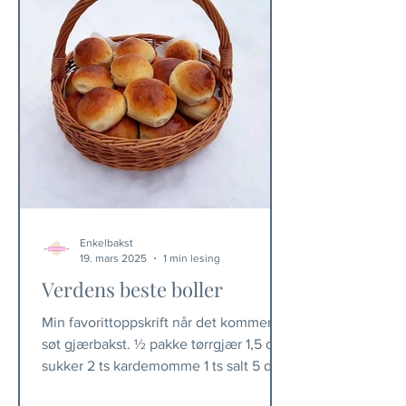
Enkelbakst
19. mars 2025
1 min lesing
Verdens beste boller
Min favorittoppskrift når det kommer til
søt gjærbakst. ½ pakke tørrgjær 1,5 dl
sukker 2 ts kardemomme 1 ts salt 5 dl
melk (romtemperert)...