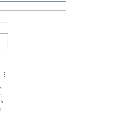
kake
r 
e 
å 
r