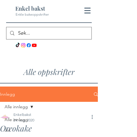
Enkel bakst
Enkle bakeoppskrifter
Alle oppskrifter
Innlegg
Alle innlegg
Enkelbakst
Alle innlegg
24. aug. 2020
Oreokake
Jul