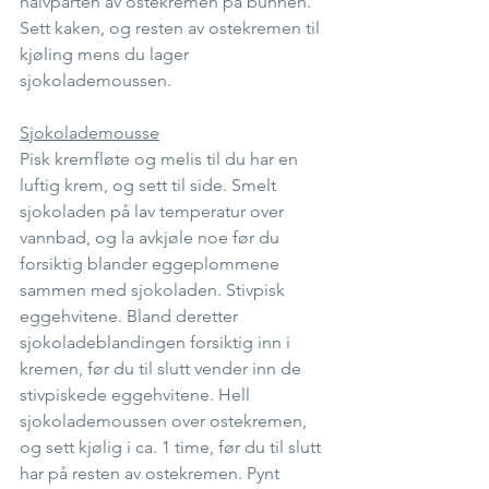
halvparten av ostekremen på bunnen. 
Sett kaken, og resten av ostekremen til 
kjøling mens du lager 
sjokolademoussen.
Sjokolademousse
Pisk kremfløte og melis til du har en 
luftig krem, og sett til side. Smelt 
sjokoladen på lav temperatur over 
vannbad, og la avkjøle noe før du 
forsiktig blander eggeplommene 
sammen med sjokoladen. Stivpisk 
eggehvitene. Bland deretter 
sjokoladeblandingen forsiktig inn i 
kremen, før du til slutt vender inn de 
stivpiskede eggehvitene. Hell 
sjokolademoussen over ostekremen, 
og sett kjølig i ca. 1 time, før du til slutt 
har på resten av ostekremen. Pynt 