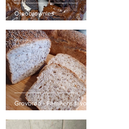
Oreobrownies
Enkelbakst
24. okt. 2022
Grovbrød - Familiens favoritt