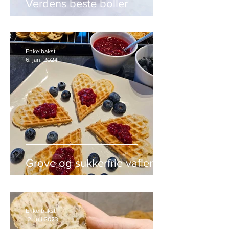
Verdens beste boller
Enkelbakst
6. jan. 2024
Grove og sukkerfrie vafler
Enkelbakst
12. juli 2023