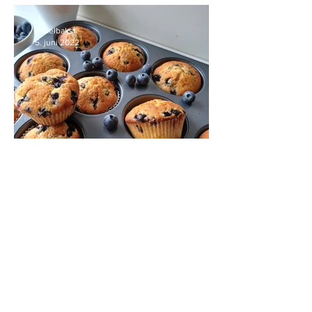
Enkelbakst
5. juni 2022
Saftige blåbærmuffins med
vaniljekrem