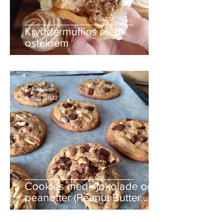
Kryddermuffins med
ostekrem
Enkelbakst
4. aug. 2022
Cookies med sjokolade og
peanøtter (Peanut Butter
Chocolate Chip Cookies)